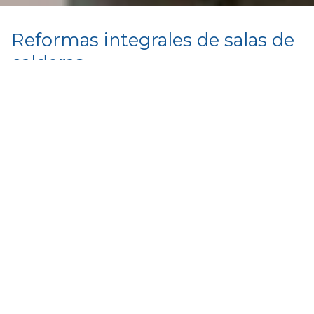
Reformas integrales de salas de
calderas
Llevamos a cabo cualquier proyecto que suponga
una
reforma integral
de la sala de calderas de
comunidades de vecinos
o negocios. Además,
garantizamos un estudio pormenorizado del
proyecto para determinar qué equipos o qué
sistema de
calefacción comunitaria
es el más
eficiente y supondrá un
mayor ahorro para cada
caso en concreto.
Trabajamos con las mejores marcas, lo que
garantiza la calidad y durabilidad de nuestras
instalaciones, así como un
excelente rendimiento
.
Pagarás únicamente por la energía que consumes
y, por tanto, la que necesitas.